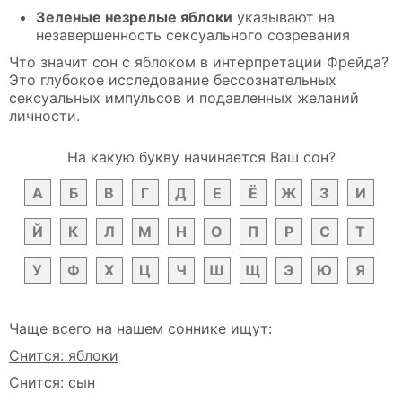
Зеленые незрелые яблоки
указывают на
незавершенность сексуального созревания
Что значит сон с яблоком в интерпретации Фрейда?
Это глубокое исследование бессознательных
сексуальных импульсов и подавленных желаний
личности.
На какую букву начинается Ваш сон?
А
Б
В
Г
Д
Е
Ё
Ж
З
И
Й
К
Л
М
Н
О
П
Р
С
Т
У
Ф
Х
Ц
Ч
Ш
Щ
Э
Ю
Я
Чаще всего на нашем соннике ищут:
Снится: яблоки
Снится: сын