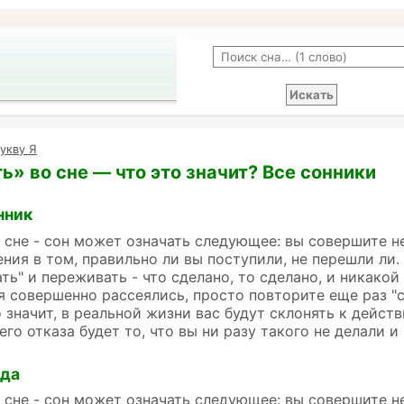
укву Я
ь» во сне — что это значит? Все сонники
нник
 сне - сон может означать следующее: вы совершите н
ния в том, правильно ли вы поступили, не перешли ли.
ть" и переживать - что сделано, то сделано, и никако
 совершенно рассеялись, просто повторите еще раз "с
о значит, в реальной жизни вас будут склонять к дейст
го отказа будет то, что вы ни разу такого не делали и
йда
 сне - сон может означать следующее: вы совершите н