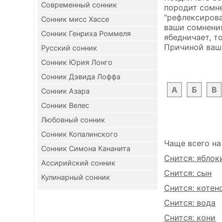
Современный сонник
породит сомне
"рефлексирова
Сонник мисс Хассе
ваши сомнения
Сонник Генриха Роммеля
ябедничает, т
Причиной ваше
Русский сонник
Сонник Юрия Лонго
Сонник Дэвида Лоффа
А
Б
В
Сонник Азара
Сонник Велес
Любовный сонник
Сонник Копалинского
Чаще всего на
Сонник Симона Кананита
Снится: яблок
Ассирийский сонник
Снится: сын
Кулинарный сонник
Снится: котен
Снится: вода
Снится: кони