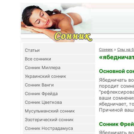
Cонник
»
Сны на б
Cтатьи
«ябедничат
Все сонники
Сонник Миллера
Основной со
Украинский сонник
Ябедничать во
Сонник Ванги
породит сомне
"рефлексирова
Сонник Фрейда
ваши сомнения
Сонник Цветкова
ябедничает, т
Причиной ваше
Мусульманский сонник
Эзотерический сонник
Сонник Фре
Сонник Нострадамуса
Ябедничать во