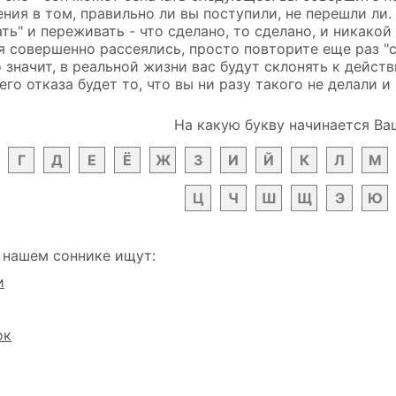
ния в том, правильно ли вы поступили, не перешли ли.
ть" и переживать - что сделано, то сделано, и никако
 совершенно рассеялись, просто повторите еще раз "с
о значит, в реальной жизни вас будут склонять к дейст
го отказа будет то, что вы ни разу такого не делали и
На какую букву начинается Ва
Г
Д
Е
Ё
Ж
З
И
Й
К
Л
М
Ц
Ч
Ш
Щ
Э
Ю
 нашем соннике ищут:
и
ок