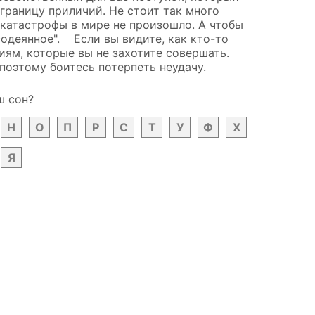
 границу приличий. Не стоит так много
й катастрофы в мире не произошло. А чтобы
одеянное". Если вы видите, как кто-то
виям, которые вы не захотите совершать.
 поэтому боитесь потерпеть неудачу.
ш сон?
Н
О
П
Р
С
Т
У
Ф
Х
Я