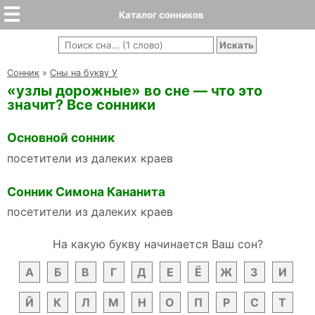
Каталог сонников
Cонник
»
Сны на букву У
«узлы дорожные» во сне — что это
значит? Все сонники
Основной сонник
посетители из далеких краев
Сонник Симона Кананита
посетители из далеких краев
На какую букву начинается Ваш сон?
А
Б
В
Г
Д
Е
Ё
Ж
З
И
Й
К
Л
М
Н
О
П
Р
С
Т