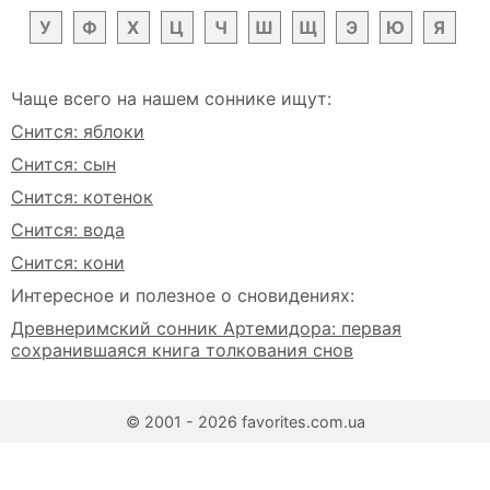
У
Ф
Х
Ц
Ч
Ш
Щ
Э
Ю
Я
Чаще всего на нашем соннике ищут:
Снится: яблоки
Снится: сын
Снится: котенок
Снится: вода
Снится: кони
Интересное и полезное о сновидениях:
Древнеримский сонник Артемидора: первая
сохранившаяся книга толкования снов
© 2001 - 2026 favorites.com.ua