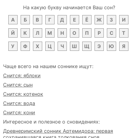
На какую букву начинается Ваш сон?
А
Б
В
Г
Д
Е
Ё
Ж
З
И
Й
К
Л
М
Н
О
П
Р
С
Т
У
Ф
Х
Ц
Ч
Ш
Щ
Э
Ю
Я
Чаще всего на нашем соннике ищут:
Снится: яблоки
Снится: сын
Снится: котенок
Снится: вода
Снится: кони
Интересное и полезное о сновидениях:
Древнеримский сонник Артемидора: первая
сохранившаяся книга толкования снов