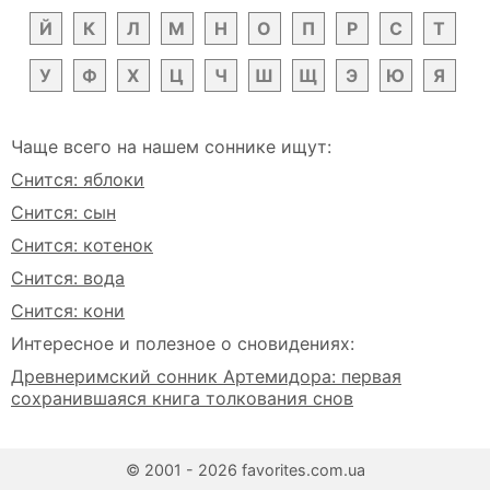
Й
К
Л
М
Н
О
П
Р
С
Т
У
Ф
Х
Ц
Ч
Ш
Щ
Э
Ю
Я
Чаще всего на нашем соннике ищут:
Снится: яблоки
Снится: сын
Снится: котенок
Снится: вода
Снится: кони
Интересное и полезное о сновидениях:
Древнеримский сонник Артемидора: первая
сохранившаяся книга толкования снов
© 2001 - 2026 favorites.com.ua