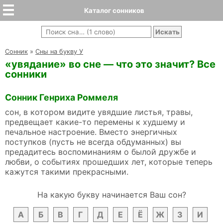
Каталог сонников
Cонник
»
Сны на букву У
«увядание» во сне — что это значит? Все
сонники
Сонник Генриха Роммеля
сон, в котором видите увядшие листья, травы,
предвещает какие-то перемены к худшему и
печальное настроение. Вместо энергичных
поступков (пусть не всегда обдуманных) вы
предадитесь воспоминаниям о былой дружбе и
любви, о событиях прошедших лет, которые теперь
кажутся такими прекрасными.
На какую букву начинается Ваш сон?
А
Б
В
Г
Д
Е
Ё
Ж
З
И