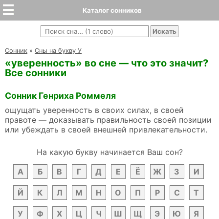
Каталог сонников
Cонник
»
Сны на букву У
«уверенность» во сне — что это значит?
Все сонники
Сонник Генриха Роммеля
ощущать уверенность в своих силах, в своей
правоте — доказывать правильность своей позиции
или убеждать в своей внешней привлекательности.
На какую букву начинается Ваш сон?
А
Б
В
Г
Д
Е
Ё
Ж
З
И
Й
К
Л
М
Н
О
П
Р
С
Т
У
Ф
Х
Ц
Ч
Ш
Щ
Э
Ю
Я