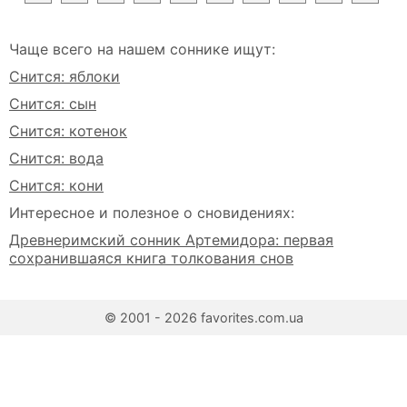
Чаще всего на нашем соннике ищут:
Снится: яблоки
Снится: сын
Снится: котенок
Снится: вода
Снится: кони
Интересное и полезное о сновидениях:
Древнеримский сонник Артемидора: первая
сохранившаяся книга толкования снов
© 2001 - 2026 favorites.com.ua