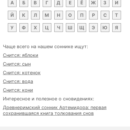
А
Б
В
Г
Д
Е
Ё
Ж
З
И
Й
К
Л
М
Н
О
П
Р
С
Т
У
Ф
Х
Ц
Ч
Ш
Щ
Э
Ю
Я
Чаще всего на нашем соннике ищут:
Снится: яблоки
Снится: сын
Снится: котенок
Снится: вода
Снится: кони
Интересное и полезное о сновидениях:
Древнеримский сонник Артемидора: первая
сохранившаяся книга толкования снов