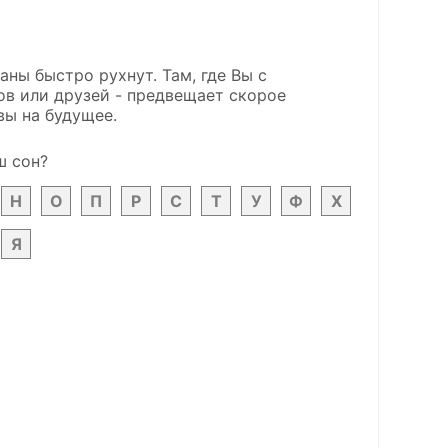
ны быстро рухнут. Там, где Вы с
в или друзей - предвещает скорое
вы на будущее.
ш сон?
Н
О
П
Р
С
Т
У
Ф
Х
Я