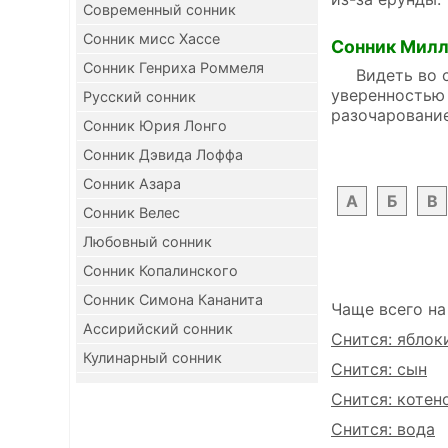
Современный сонник
Сонник мисс Хассе
Сонник Мил
Сонник Генриха Роммеля
Видеть во сне
уверенностью
Русский сонник
разочарование
Сонник Юрия Лонго
Сонник Дэвида Лоффа
Сонник Азара
А
Б
В
Сонник Велес
Любовный сонник
Сонник Копалинского
Сонник Симона Кананита
Чаще всего на
Ассирийский сонник
Снится: яблок
Кулинарный сонник
Снится: сын
Снится: котен
Снится: вода