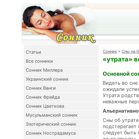
Cонник
»
Сны на б
Cтатьи
«утрата» в
Все сонники
Сонник Миллера
Основной со
Украинский сонник
Видеть во сне
Сонник Ванги
ожидали успех
Утрата родств
Сонник Фрейда
неважные перс
Сонник Цветкова
Альернативно
Мусульманский сонник
Сны об утрате
Эзотерический сонник
подстерегает 
следует быть 
Сонник Нострадамуса
из-за ерунды.