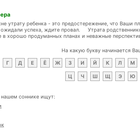
лера
 утрату ребенка - это предостережение, что Ваши пла
 ожидали успеха, ждите провал. Утрата родственнико
 в хорошо продуманных планах и неважные перспекти
На какую букву начинается Ва
Г
Д
Е
Ё
Ж
З
И
Й
К
Л
М
Ц
Ч
Ш
Щ
Э
Ю
 нашем соннике ищут:
и
ок