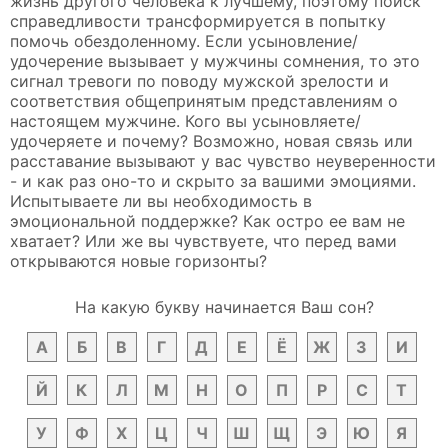
жизнь другого человека к лучшему, поэтому поиск
справедливости трансформируется в попытку
помочь обездоленному. Если усыновление/
удочерение вызывает у мужчины сомнения, то это
сигнал тревоги по поводу мужской зрелости и
соответствия общепринятым представлениям о
настоящем мужчине. Кого вы усыновляете/
удочеряете и почему? Возможно, новая связь или
расставание вызывают у вас чувство неуверенности
- и как раз оно-то и скрыто за вашими эмоциями.
Испытываете ли вы необходимость в
эмоциональной поддержке? Как остро ее вам не
хватает? Или же вы чувствуете, что перед вами
открываются новые горизонты?
На какую букву начинается Ваш сон?
А
Б
В
Г
Д
Е
Ё
Ж
З
И
Й
К
Л
М
Н
О
П
Р
С
Т
У
Ф
Х
Ц
Ч
Ш
Щ
Э
Ю
Я