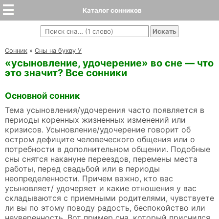
Каталог сонников
Cонник
»
Сны на букву У
«усыновление, удочерение» во сне — что
это значит? Все сонники
Основной сонник
Тема усыновления/удочерения часто появляется в
периоды коренных жизненных изменений или
кризисов. Усыновление/удочерение говорит об
остром дефиците человеческого общения или о
потребности в дополнительном общении. Подобные
сны снятся накануне переездов, перемены места
работы, перед свадьбой или в периоды
неопределенности. Причем важно, кто вас
усыновляет/ удочеряет и какие отношения у вас
складываются с приемными родителями, чувствуете
ли вы по этому поводу радость, беспокойство или
неуверенность. Вот пример сна, который приснился