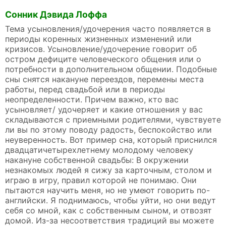
Сонник Дэвида Лоффа
Тема усыновления/удочерения часто появляется в
периоды коренных жизненных изменений или
кризисов. Усыновление/удочерение говорит об
остром дефиците человеческого общения или о
потребности в дополнительном общении. Подобные
сны снятся накануне переездов, перемены места
работы, перед свадьбой или в периоды
неопределенности. Причем важно, кто вас
усыновляет/ удочеряет и какие отношения у вас
складываются с приемными родителями, чувствуете
ли вы по этому поводу радость, беспокойство или
неуверенность. Вот пример сна, который приснился
двадцатичетырехлетнему молодому человеку
накануне собственной свадьбы: В окружении
незнакомых людей я сижу за карточным, столом и
играю в игру, правил которой не понимаю. Они
пытаются научить меня, но не умеют говорить по-
английски. Я поднимаюсь, чтобы уйти, но они ведут
себя со мной, как с собственным сыном, и отвозят
домой. Из-за несоответствия традиций вы можете