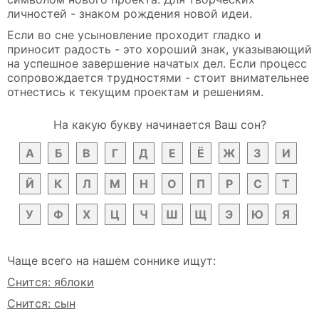
личностей - знаком рождения новой идеи.
Если во сне усыновление проходит гладко и
приносит радость - это хороший знак, указывающий
на успешное завершение начатых дел. Если процесс
сопровождается трудностями - стоит внимательнее
отнестись к текущим проектам и решениям.
На какую букву начинается Ваш сон?
А
Б
В
Г
Д
Е
Ё
Ж
З
И
Й
К
Л
М
Н
О
П
Р
С
Т
У
Ф
Х
Ц
Ч
Ш
Щ
Э
Ю
Я
Чаще всего на нашем соннике ищут:
Снится: яблоки
Снится: сын