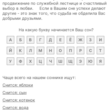
продвижение по служебной лестнице и счастливый
выбор в любви. Если в Вашем сне успехи делают
другие - это знак того, что судьба не обделила Вас
добрыми друзьями.
На какую букву начинается Ваш сон?
А
Б
В
Г
Д
Е
Ё
Ж
З
И
Й
К
Л
М
Н
О
П
Р
С
Т
У
Ф
Х
Ц
Ч
Ш
Щ
Э
Ю
Я
Чаще всего на нашем соннике ищут:
Снится: яблоки
Снится: сын
Снится: котенок
Снится: вода