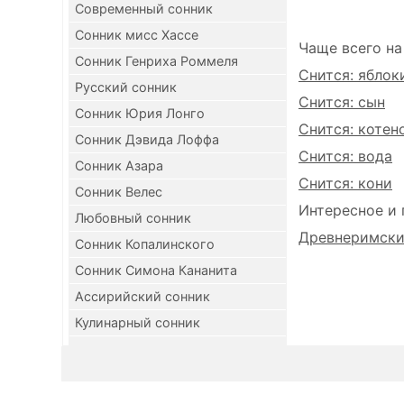
Современный сонник
Сонник мисс Хассе
Чаще всего на
Сонник Генриха Роммеля
Снится: яблок
Русский сонник
Снится: сын
Сонник Юрия Лонго
Снится: котен
Сонник Дэвида Лоффа
Снится: вода
Сонник Азара
Снится: кони
Сонник Велес
Интересное и 
Любовный сонник
Древнеримский
Сонник Копалинского
Сонник Симона Кананита
Ассирийский сонник
Кулинарный сонник