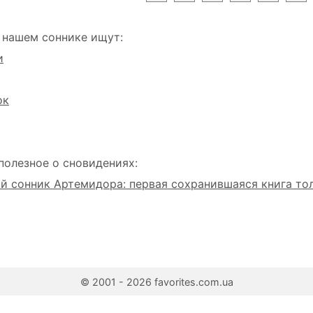
 нашем соннике ищут:
и
ок
полезное о сновидениях:
 сонник Артемидора: первая сохранившаяся книга то
© 2001 - 2026 favorites.com.ua