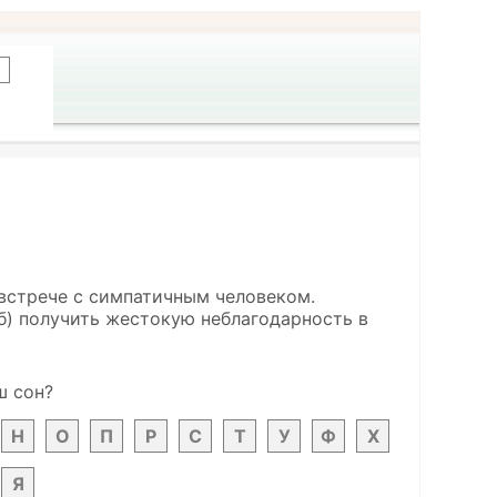
 встрече с симпатичным человеком.
 б) получить жестокую неблагодарность в
ш сон?
Н
О
П
Р
С
Т
У
Ф
Х
Я