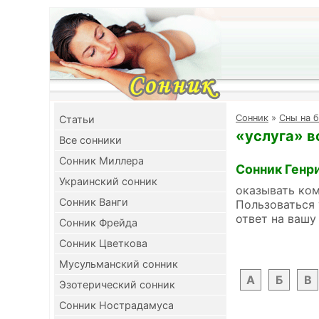
Cонник
»
Сны на б
Cтатьи
«услуга» в
Все сонники
Сонник Миллера
Сонник Генр
Украинский сонник
оказывать ком
Сонник Ванги
Пользоваться 
ответ на вашу
Сонник Фрейда
Сонник Цветкова
Мусульманский сонник
А
Б
В
Эзотерический сонник
Сонник Нострадамуса