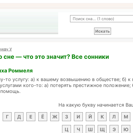
укву У
о сне — что это значит? Все сонники
иха Роммеля
у-то услугу: а) к вашему возвышению в обществе; б) к
услугами кого-то: а) потерять престижное положение;
 помощь.
На какую букву начинается Ва
Г
Д
Е
Ё
Ж
З
И
Й
К
Л
М
Ц
Ч
Ш
Щ
Э
Ю