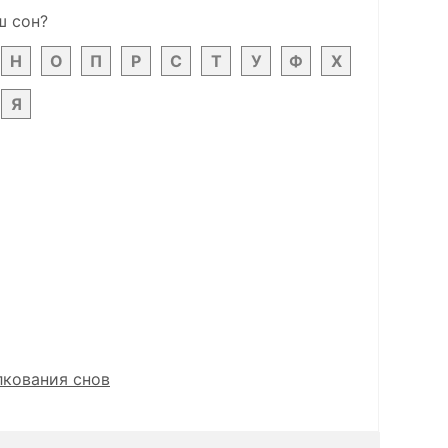
ш сон?
Н
О
П
Р
С
Т
У
Ф
Х
Я
лкования снов