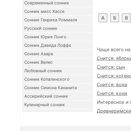
Современный сонник
Сонник мисс Хассе
А
Б
В
Сонник Генриха Роммеля
Русский сонник
Сонник Юрия Лонго
Сонник Дэвида Лоффа
Чаще всего на
Сонник Азара
Снится: яблок
Сонник Велес
Снится: сын
Любовный сонник
Снится: котен
Сонник Копалинского
Снится: вода
Сонник Симона Кананита
Снится: кони
Ассирийский сонник
Интересное и 
Кулинарный сонник
Древнеримский