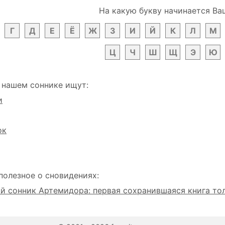
На какую букву начинается Ва
Г
Д
Е
Ё
Ж
З
И
Й
К
Л
М
Ц
Ч
Ш
Щ
Э
Ю
 нашем соннике ищут:
и
ок
полезное о сновидениях:
 сонник Артемидора: первая сохранившаяся книга то