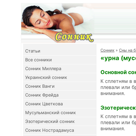
Cонник
»
Сны на б
Cтатьи
«урна (мус
Все сонники
Сонник Миллера
Основной со
Украинский сонник
К сплетням в 
Сонник Ванги
плевали или б
внимания.
Сонник Фрейда
Сонник Цветкова
Эзотерическ
Мусульманский сонник
К сплетням в 
Эзотерический сонник
плевали или б
внимания.
Сонник Нострадамуса