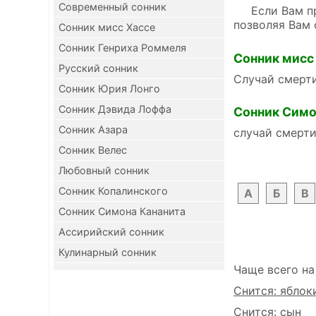
Современный сонник
Если Вам прис
позволяя Вам 
Сонник мисс Хассе
Сонник Генриха Роммеля
Сонник мисс
Русский сонник
Случай смерти
Сонник Юрия Лонго
Сонник Дэвида Лоффа
Сонник Симо
Сонник Азара
случай смерти
Сонник Велес
Любовный сонник
Сонник Копалинского
А
Б
В
Сонник Симона Кананита
Ассирийский сонник
Кулинарный сонник
Чаще всего на
Снится: яблок
Снится: сын