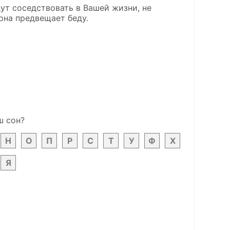
ут соседствовать в Вашей жизни, не
рна предвещает беду.
ш сон?
Н
О
П
Р
С
Т
У
Ф
Х
Я