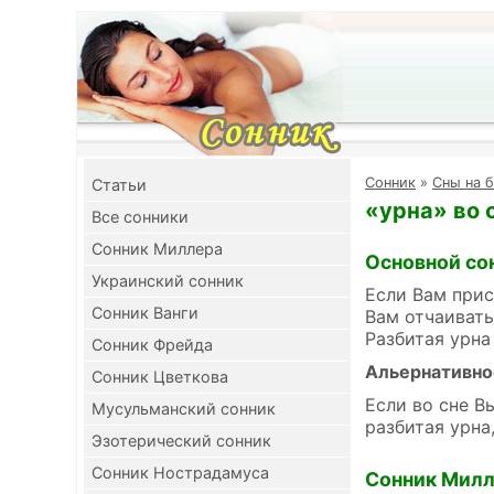
Cонник
»
Сны на б
Cтатьи
«урна» во 
Все сонники
Сонник Миллера
Основной со
Украинский сонник
Если Вам прис
Сонник Ванги
Вам отчаивать
Разбитая урна
Сонник Фрейда
Альернативно
Сонник Цветкова
Если во сне В
Мусульманский сонник
разбитая урна
Эзотерический сонник
Сонник Нострадамуса
Сонник Мил