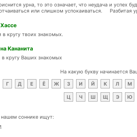
нится урна, то это означает, что неудача и успех буд
отчаиваться или слишком успокаиваться. Разбитая у
 Хассе
 в кругу твоих знакомых.
на Кананита
 в кругу Ваших знакомых
На какую букву начинается Ва
Г
Д
Е
Ё
Ж
З
И
Й
К
Л
М
Ц
Ч
Ш
Щ
Э
Ю
 нашем соннике ищут:
и