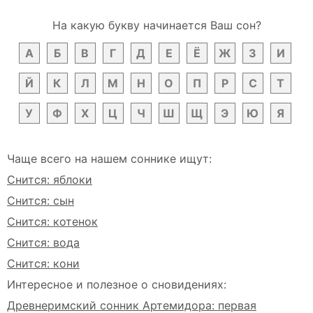
На какую букву начинается Ваш сон?
А
Б
В
Г
Д
Е
Ё
Ж
З
И
Й
К
Л
М
Н
О
П
Р
С
Т
У
Ф
Х
Ц
Ч
Ш
Щ
Э
Ю
Я
Чаще всего на нашем соннике ищут:
Снится: яблоки
Снится: сын
Снится: котенок
Снится: вода
Снится: кони
Интересное и полезное о сновидениях:
Древнеримский сонник Артемидора: первая