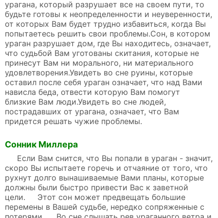
урагана, который разрушает все на своем пути, то
будьте готовы к неопределенности и неуверенности,
от которых Вам будет трудно избавиться, когда Вы
попытаетесь решить свои проблемы.Сон, в котором
ураган разрушает дом, где Вы находитесь, означает,
что судьбой Вам уготованы скитания, которые не
принесут Вам ни морального, ни материального
удовлетворения.Увидеть во сне руины, которые
оставил после себя ураган означает, что над Вами
нависла беда, отвести которую Вам помогут
близкие Вам люди.Увидеть во сне людей,
пострадавших от урагана, означает, что Вам
придется решать чужие проблемы.
Сонник Миллера
Если Вам снится, что Вы попали в ураган - значит,
скоро Вы испытаете горечь и отчаяние от того, что
рухнут долго вынашиваемые Вами планы, которые
должны были быстро привести Вас к заветной
цели. Этот сон может предвещать большие
перемены в Вашей судьбе, нередко сопряженные с
потерями. Во сне слышать рев ураганного ветра и