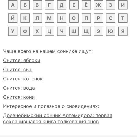
А
Б
В
Г
Д
Е
Ё
Ж
З
И
Й
К
Л
М
Н
О
П
Р
С
Т
У
Ф
Х
Ц
Ч
Ш
Щ
Э
Ю
Я
Чаще всего на нашем соннике ищут:
Снится: яблоки
Снится: сын
Снится: котенок
Снится: вода
Снится: кони
Интересное и полезное о сновидениях:
Древнеримский сонник Артемидора: первая
сохранившаяся книга толкования снов