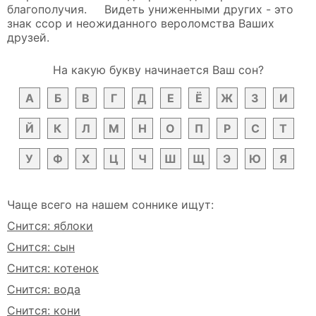
благополучия. Видеть униженными других - это
знак ссор и неожиданного вероломства Ваших
друзей.
На какую букву начинается Ваш сон?
А
Б
В
Г
Д
Е
Ё
Ж
З
И
Й
К
Л
М
Н
О
П
Р
С
Т
У
Ф
Х
Ц
Ч
Ш
Щ
Э
Ю
Я
Чаще всего на нашем соннике ищут:
Снится: яблоки
Снится: сын
Снится: котенок
Снится: вода
Снится: кони