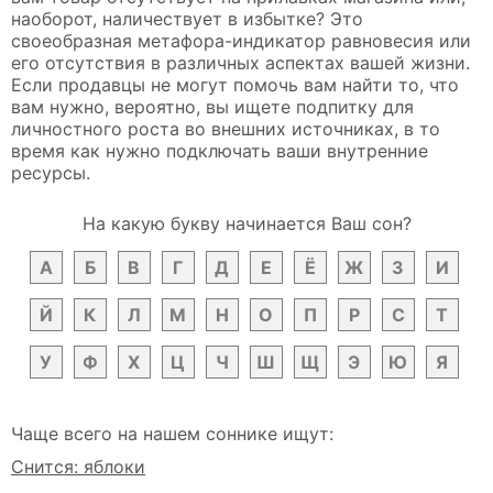
наоборот, наличествует в избытке? Это
своеобразная метафора-индикатор равновесия или
его отсутствия в различных аспектах вашей жизни.
Если продавцы не могут помочь вам найти то, что
вам нужно, вероятно, вы ищете подпитку для
личностного роста во внешних источниках, в то
время как нужно подключать ваши внутренние
ресурсы.
На какую букву начинается Ваш сон?
А
Б
В
Г
Д
Е
Ё
Ж
З
И
Й
К
Л
М
Н
О
П
Р
С
Т
У
Ф
Х
Ц
Ч
Ш
Щ
Э
Ю
Я
Чаще всего на нашем соннике ищут:
Снится: яблоки