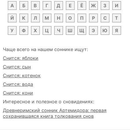
А
Б
В
Г
Д
Е
Ё
Ж
З
И
Й
К
Л
М
Н
О
П
Р
С
Т
У
Ф
Х
Ц
Ч
Ш
Щ
Э
Ю
Я
Чаще всего на нашем соннике ищут:
Снится: яблоки
Снится: сын
Снится: котенок
Снится: вода
Снится: кони
Интересное и полезное о сновидениях:
Древнеримский сонник Артемидора: первая
сохранившаяся книга толкования снов