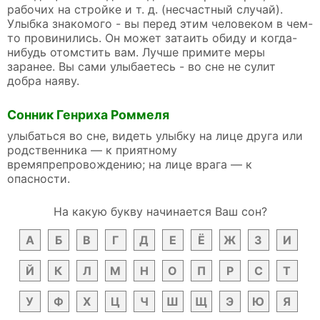
рабочих на стройке и т. д. (несчастный случай).
Улыбка знакомого - вы перед этим человеком в чем-
то провинились. Он может затаить обиду и когда-
нибудь отомстить вам. Лучше примите меры
заранее. Вы сами улыбаетесь - во сне не сулит
добра наяву.
Сонник Генриха Роммеля
улыбаться во сне, видеть улыбку на лице друга или
родственника — к приятному
времяпрепровождению; на лице врага — к
опасности.
На какую букву начинается Ваш сон?
А
Б
В
Г
Д
Е
Ё
Ж
З
И
Й
К
Л
М
Н
О
П
Р
С
Т
У
Ф
Х
Ц
Ч
Ш
Щ
Э
Ю
Я