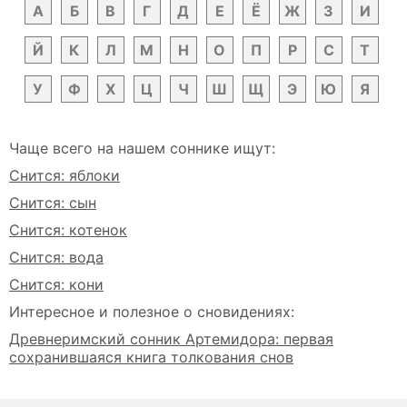
А
Б
В
Г
Д
Е
Ё
Ж
З
И
Й
К
Л
М
Н
О
П
Р
С
Т
У
Ф
Х
Ц
Ч
Ш
Щ
Э
Ю
Я
Чаще всего на нашем соннике ищут:
Снится: яблоки
Снится: сын
Снится: котенок
Снится: вода
Снится: кони
Интересное и полезное о сновидениях:
Древнеримский сонник Артемидора: первая
сохранившаяся книга толкования снов