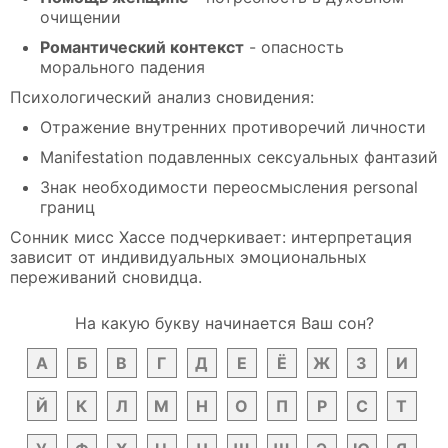
очищении
Романтический контекст
- опасность
морального падения
Психологический анализ сновидения:
Отражение внутренних противоречий личности
Manifestation подавленных сексуальных фантазий
Знак необходимости переосмысления personal
границ
Сонник мисс Хассе подчеркивает: интерпретация
зависит от индивидуальных эмоциональных
переживаний сновидца.
На какую букву начинается Ваш сон?
А
Б
В
Г
Д
Е
Ё
Ж
З
И
Й
К
Л
М
Н
О
П
Р
С
Т