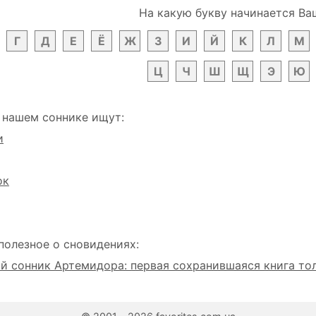
На какую букву начинается Ва
Г
Д
Е
Ё
Ж
З
И
Й
К
Л
М
Ц
Ч
Ш
Щ
Э
Ю
 нашем соннике ищут:
и
ок
полезное о сновидениях:
 сонник Артемидора: первая сохранившаяся книга то