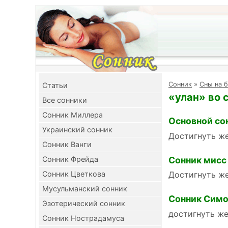
Cонник
»
Сны на б
Cтатьи
«улан» во 
Все сонники
Сонник Миллера
Основной со
Украинский сонник
Достигнуть же
Сонник Ванги
Сонник мисс
Сонник Фрейда
Сонник Цветкова
Достигнуть же
Мусульманский сонник
Сонник Симо
Эзотерический сонник
достигнуть ж
Сонник Нострадамуса