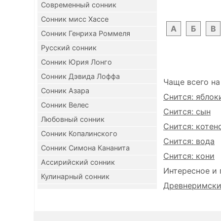
Современный сонник
Сонник мисс Хассе
А
Б
В
Сонник Генриха Роммеля
Русский сонник
Сонник Юрия Лонго
Сонник Дэвида Лоффа
Чаще всего на
Сонник Азара
Снится: яблок
Сонник Велес
Снится: сын
Любовный сонник
Снится: котен
Сонник Копалинского
Снится: вода
Сонник Симона Кананита
Снится: кони
Ассирийский сонник
Интересное и 
Кулинарный сонник
Древнеримский