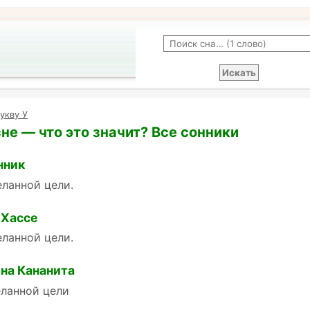
укву У
сне — что это значит? Все сонники
нник
ланной цели.
 Хассе
ланной цели.
на Кананита
еланной цели