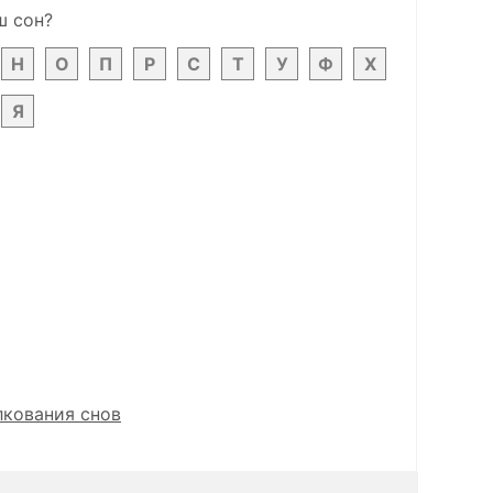
ш сон?
Н
О
П
Р
С
Т
У
Ф
Х
Я
лкования снов