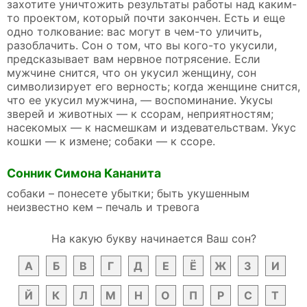
захотите уничтожить результаты работы над каким-
то проектом, который почти закончен. Есть и еще
одно толкование: вас могут в чем-то уличить,
разоблачить. Сон о том, что вы кого-то укусили,
предсказывает вам нервное потрясение. Если
мужчине снится, что он укусил женщину, сон
символизирует его верность; когда женщине снится,
что ее укусил мужчина, — воспоминание. Укусы
зверей и животных — к ссорам, неприятностям;
насекомых — к насмешкам и издевательствам. Укус
кошки — к измене; собаки — к ссоре.
Сонник Симона Кананита
собаки – понесете убытки; быть укушенным
неизвестно кем – печаль и тревога
На какую букву начинается Ваш сон?
А
Б
В
Г
Д
Е
Ё
Ж
З
И
Й
К
Л
М
Н
О
П
Р
С
Т