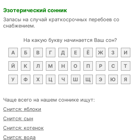
Эзотерический сонник
Запасы на случай краткосрочных перебоев со
снабжением.
На какую букву начинается Ваш сон?
А
Б
В
Г
Д
Е
Ё
Ж
З
И
Й
К
Л
М
Н
О
П
Р
С
Т
У
Ф
Х
Ц
Ч
Ш
Щ
Э
Ю
Я
Чаще всего на нашем соннике ищут:
Снится: яблоки
Снится: сын
Снится: котенок
Снится: вода