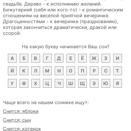
свадьбе. Дерево - к исполнению желаний.
Бижутерией (себя или кого-то) - к романтическим
отношениям на веселой приятной вечеринке.
Драгоценностями - к вечеринке (празднованию),
которая закончиться драматически, дракой или
ссорой.
На какую букву начинается Ваш сон?
А
Б
В
Г
Д
Е
Ё
Ж
З
И
Й
К
Л
М
Н
О
П
Р
С
Т
У
Ф
Х
Ц
Ч
Ш
Щ
Э
Ю
Я
Чаще всего на нашем соннике ищут:
Снится: яблоки
Снится: сын
Снится: котенок