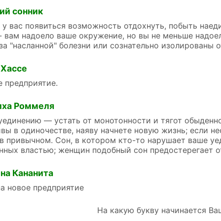
ий сонник
 у вас появиться возможность отдохнуть, побыть наеди
 вам надоело ваше окружение, но вы не меньше надоел
за "насланной" болезни или сознательно изолированы о
 Хассе
 предприятие.
иха Роммеля
уединению — устать от монотонности и тягот обыденно
ивы в одиночестве, наяву начнете новую жизнь; если н
в привычном. Сон, в котором кто-то нарушает ваше уе
нных властью; женщин подобный сон предостерегает о
на Кананита
а новое предприятие
На какую букву начинается Ва