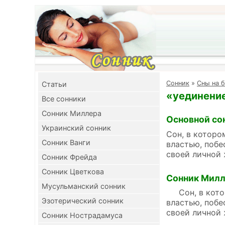
Cонник
»
Сны на б
Cтатьи
«уединение
Все сонники
Сонник Миллера
Основной со
Украинский сонник
Сон, в которо
Сонник Ванги
властью, побе
своей личной 
Сонник Фрейда
Сонник Цветкова
Сонник Мил
Мусульманский сонник
Сон, в которо
Эзотерический сонник
властью, побе
своей личной 
Сонник Нострадамуса