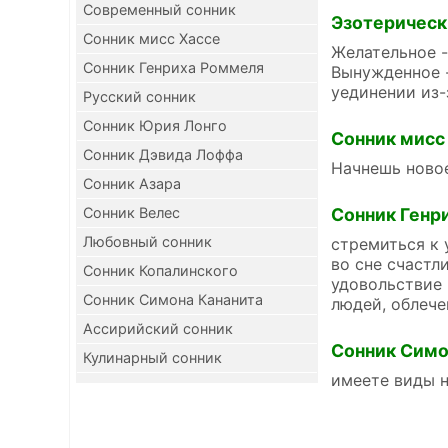
Современный сонник
Эзотерическ
Сонник мисс Хассе
Желательное -
Сонник Генриха Роммеля
Вынужденное -
уединении из-
Русский сонник
Сонник Юрия Лонго
Сонник мисс
Сонник Дэвида Лоффа
Начнешь новое
Сонник Азара
Сонник Велес
Сонник Генр
Любовный сонник
стремиться к 
во сне счастл
Сонник Копалинского
удовольствие 
Сонник Симона Кананита
людей, облече
Ассирийский сонник
Сонник Симо
Кулинарный сонник
имеете виды н