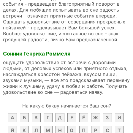
события - предвещает благоприятный поворот в
делах. Для любящих испытывать во сне радость
встречи - означает приятные события впереди.
Ощущать удовольствие от созерцания прекрасных
пейзажей - предсказывает Вам большой успех.
Вообще удовольствие, испытанное во сне - знак
грядущей радости, лично Вам предназначенной.
Сонник Генриха Роммеля
ощущать удовольствие от встречи с дорогими
людьми, от деловых успехов или приятного отдыха,
наслаждаться красотой пейзажа, вкусом пищи,
звуками музыки, — все это предсказывает перемену
жизни к лучшему, удачу в любви и работе. Получать
удовольствие во сне — радоваться наяву.
На какую букву начинается Ваш сон?
А
Б
В
Г
Д
Е
Ё
Ж
З
И
Й
К
Л
М
Н
О
П
Р
С
Т