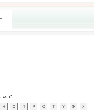
ш сон?
Н
О
П
Р
С
Т
У
Ф
Х