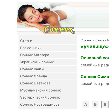
Cонник
»
Сны на б
Cтатьи
«училище» 
Все сонники
Сонник Миллера
Основной со
Украинский сонник
семейные рад
Сонник Ванги
Сонник Симо
Сонник Фрейда
Сонник Цветкова
семейные рад
Мусульманский сонник
Эзотерический сонник
А
Б
В
Сонник Нострадамуса