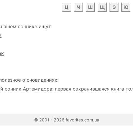
Ц
Ч
Ш
Щ
Э
Ю
 нашем соннике ищут:
и
ок
полезное о сновидениях:
 сонник Артемидора: первая сохранившаяся книга то
© 2001 - 2026 favorites.com.ua