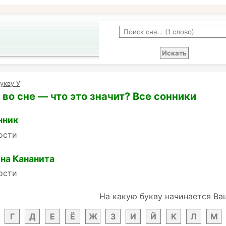
укву У
во сне — что это значит? Все сонники
нник
ости
на Кананита
ости
На какую букву начинается Ва
Г
Д
Е
Ё
Ж
З
И
Й
К
Л
М