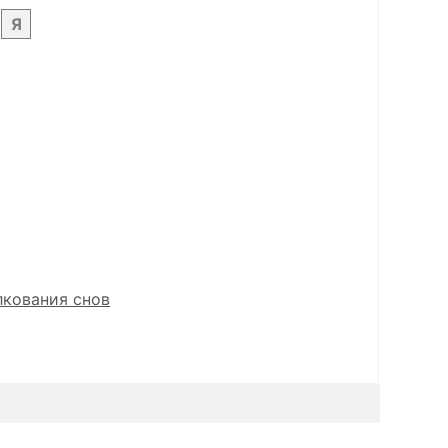
Я
лкования снов