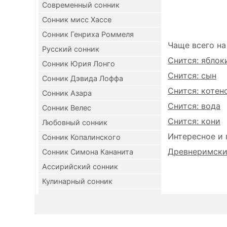
Современный сонник
Сонник мисс Хассе
Сонник Генриха Роммеля
Чаще всего на
Русский сонник
Снится: яблок
Сонник Юрия Лонго
Снится: сын
Сонник Дэвида Лоффа
Снится: котен
Сонник Азара
Снится: вода
Сонник Велес
Снится: кони
Любовный сонник
Интересное и 
Сонник Копалинского
Древнеримский
Сонник Симона Кананита
Ассирийский сонник
Кулинарный сонник