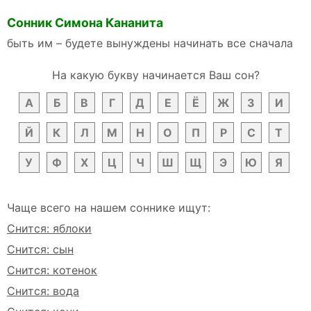
Сонник Симона Кананита
быть им – будете вынуждены начинать все сначала
На какую букву начинается Ваш сон?
А
Б
В
Г
Д
Е
Ё
Ж
З
И
Й
К
Л
М
Н
О
П
Р
С
Т
У
Ф
Х
Ц
Ч
Ш
Щ
Э
Ю
Я
Чаще всего на нашем соннике ищут:
Снится: яблоки
Снится: сын
Снится: котенок
Снится: вода