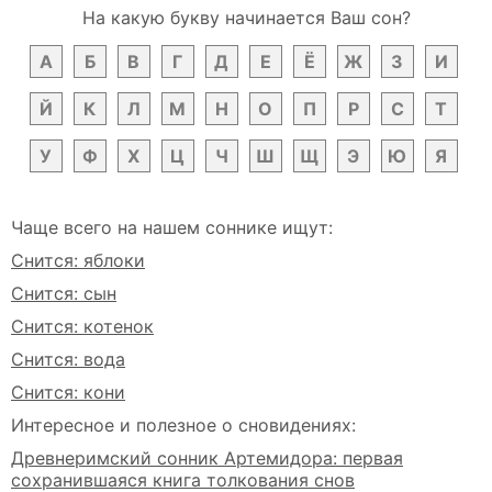
На какую букву начинается Ваш сон?
А
Б
В
Г
Д
Е
Ё
Ж
З
И
Й
К
Л
М
Н
О
П
Р
С
Т
У
Ф
Х
Ц
Ч
Ш
Щ
Э
Ю
Я
Чаще всего на нашем соннике ищут:
Снится: яблоки
Снится: сын
Снится: котенок
Снится: вода
Снится: кони
Интересное и полезное о сновидениях:
Древнеримский сонник Артемидора: первая
сохранившаяся книга толкования снов