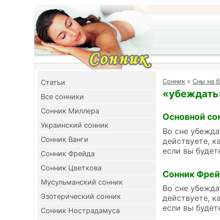
Cонник
»
Сны на б
Cтатьи
«убеждать»
Все сонники
Сонник Миллера
Основной со
Украинский сонник
Во сне убежда
Сонник Ванги
действуете, к
если вы будет
Сонник Фрейда
Сонник Цветкова
Сонник Фре
Мусульманский сонник
Во сне убежда
Эзотерический сонник
действуете, к
если вы будет
Сонник Нострадамуса