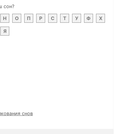
ш сон?
Н
О
П
Р
С
Т
У
Ф
Х
Я
лкования снов