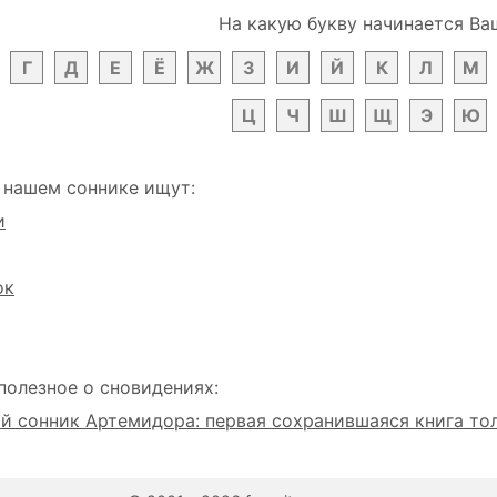
На какую букву начинается Ва
Г
Д
Е
Ё
Ж
З
И
Й
К
Л
М
Ц
Ч
Ш
Щ
Э
Ю
 нашем соннике ищут:
и
ок
полезное о сновидениях:
 сонник Артемидора: первая сохранившаяся книга то