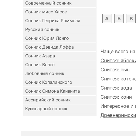
Современный сонник
Сонник мисс Хассе
А
Б
В
Сонник Генриха Роммеля
Русский сонник
Сонник Юрия Лонго
Сонник Дэвида Лоффа
Чаще всего на
Сонник Азара
Снится: яблок
Сонник Велес
Снится: сын
Любовный сонник
Снится: котен
Сонник Копалинского
Снится: вода
Сонник Симона Кананита
Снится: кони
Ассирийский сонник
Интересное и 
Кулинарный сонник
Древнеримский