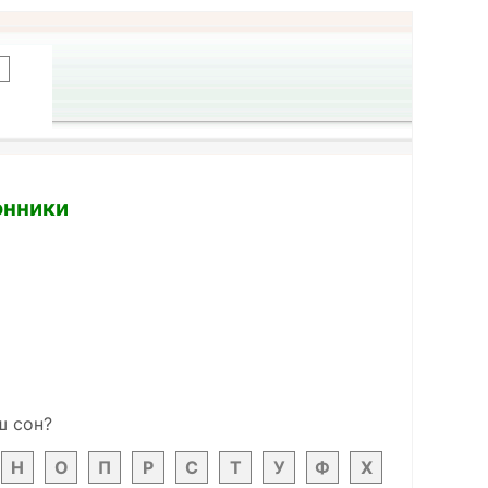
онники
ш сон?
Н
О
П
Р
С
Т
У
Ф
Х