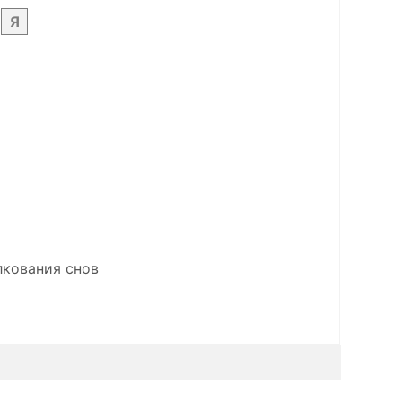
Я
лкования снов