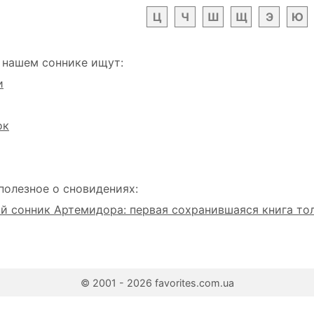
Ц
Ч
Ш
Щ
Э
Ю
 нашем соннике ищут:
и
ок
полезное о сновидениях:
 сонник Артемидора: первая сохранившаяся книга то
© 2001 - 2026 favorites.com.ua