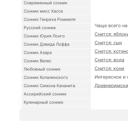
Современный сонник
Сонник мисс Хассе
Сонник Генриха Роммеля
Чаще всего на
Русский сонник
Снится: яблок
Сонник Юрия Лонго
Снится: сын
Сонник Дэвида Лоффа
Снится: котен
Сонник Азара
Снится: вода
Сонник Велес
Снится: кони
Любовный сонник
Интересное и 
Сонник Копалинского
Древнеримский
Сонник Симона Кананита
Ассирийский сонник
Кулинарный сонник