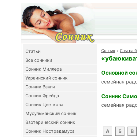
Cонник
»
Сны на б
Cтатьи
«убаюкиват
Все сонники
Сонник Миллера
Основной со
Украинский сонник
семейная рад
Сонник Ванги
Сонник Симо
Сонник Фрейда
Сонник Цветкова
семейная рад
Мусульманский сонник
Эзотерический сонник
А
Б
В
Сонник Нострадамуса