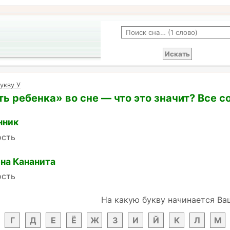
укву У
ь ребенка» во сне — что это значит? Все с
нник
ость
на Кананита
ость
На какую букву начинается Ва
Г
Д
Е
Ё
Ж
З
И
Й
К
Л
М