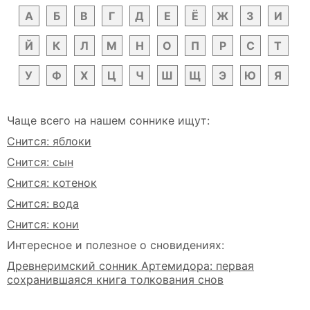
А
Б
В
Г
Д
Е
Ё
Ж
З
И
Й
К
Л
М
Н
О
П
Р
С
Т
У
Ф
Х
Ц
Ч
Ш
Щ
Э
Ю
Я
Чаще всего на нашем соннике ищут:
Снится: яблоки
Снится: сын
Снится: котенок
Снится: вода
Снится: кони
Интересное и полезное о сновидениях:
Древнеримский сонник Артемидора: первая
сохранившаяся книга толкования снов