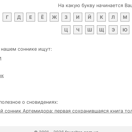
На какую букву начинается Ва
Г
Д
Е
Ё
Ж
З
И
Й
К
Л
М
Ц
Ч
Ш
Щ
Э
Ю
 нашем соннике ищут:
и
ок
полезное о сновидениях:
 сонник Артемидора: первая сохранившаяся книга то