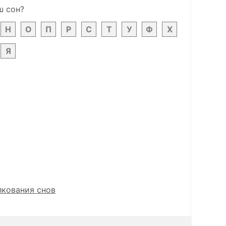
ш сон?
Н
О
П
Р
С
Т
У
Ф
Х
Я
лкования снов