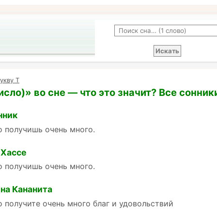
укву Т
исло)» во сне — что это значит? Все сонник
нник
о получишь очень много.
 Хассе
о получишь очень много.
на Кананита
о получите очень много благ и удовольствий