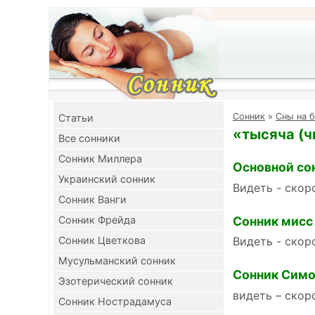
Cонник
»
Сны на б
Cтатьи
«тысяча (ч
Все сонники
Сонник Миллера
Основной со
Украинский сонник
Видеть - скор
Сонник Ванги
Сонник мисс
Сонник Фрейда
Сонник Цветкова
Видеть - скор
Мусульманский сонник
Сонник Симо
Эзотерический сонник
видеть – скор
Сонник Нострадамуса