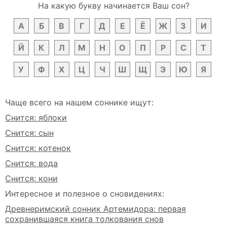
На какую букву начинается Ваш сон?
А
Б
В
Г
Д
Е
Ё
Ж
З
И
Й
К
Л
М
Н
О
П
Р
С
Т
У
Ф
Х
Ц
Ч
Ш
Щ
Э
Ю
Я
Чаще всего на нашем соннике ищут:
Снится: яблоки
Снится: сын
Снится: котенок
Снится: вода
Снится: кони
Интересное и полезное о сновидениях:
Древнеримский сонник Артемидора: первая
сохранившаяся книга толкования снов