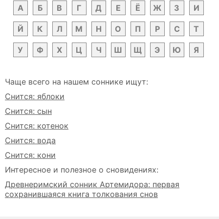
А
Б
В
Г
Д
Е
Ё
Ж
З
И
Й
К
Л
М
Н
О
П
Р
С
Т
У
Ф
Х
Ц
Ч
Ш
Щ
Э
Ю
Я
Чаще всего на нашем соннике ищут:
Снится: яблоки
Снится: сын
Снится: котенок
Снится: вода
Снится: кони
Интересное и полезное о сновидениях:
Древнеримский сонник Артемидора: первая
сохранившаяся книга толкования снов