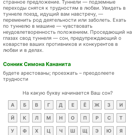
странное предложение. Туннели — подземные
переходы снятся к трудностям в любви. Увидеть в
туннеле поезд, идущий вам навстречу, —
переменить род деятельности или заболеть. Ехать
по туннелю в машине — чувствовать
неудовлетворенность положением. Проседающий на
глазах свод туннеля — сон, предупреждающий о
коварстве ваших противников и конкурентов в
любви и в делах.
Сонник Симона Кананита
будете арестованы; проезжать – преодолеете
трудности
На какую букву начинается Ваш сон?
А
Б
В
Г
Д
Е
Ё
Ж
З
И
Й
К
Л
М
Н
О
П
Р
С
Т
У
Ф
Х
Ц
Ч
Ш
Щ
Э
Ю
Я