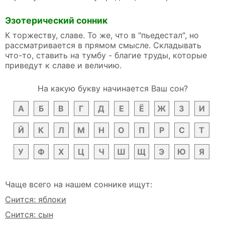
Эзотерический сонник
К торжеству, славе. То же, что в "пьедестал", но
рассматривается в прямом смысле. Складывать
что-то, ставить на тумбу - благие труды, которые
приведут к славе и величию.
На какую букву начинается Ваш сон?
А
Б
В
Г
Д
Е
Ё
Ж
З
И
Й
К
Л
М
Н
О
П
Р
С
Т
У
Ф
Х
Ц
Ч
Ш
Щ
Э
Ю
Я
Чаще всего на нашем соннике ищут:
Снится: яблоки
Снится: сын