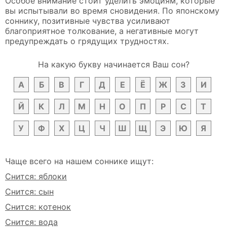
Особое внимание стоит уделить эмоциям, которые
вы испытывали во время сновидения. По японскому
соннику, позитивные чувства усиливают
благоприятное толкование, а негативные могут
предупреждать о грядущих трудностях.
На какую букву начинается Ваш сон?
А
Б
В
Г
Д
Е
Ё
Ж
З
И
Й
К
Л
М
Н
О
П
Р
С
Т
У
Ф
Х
Ц
Ч
Ш
Щ
Э
Ю
Я
Чаще всего на нашем соннике ищут:
Снится: яблоки
Снится: сын
Снится: котенок
Снится: вода