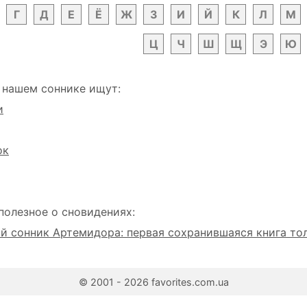
Г
Д
Е
Ё
Ж
З
И
Й
К
Л
М
Ц
Ч
Ш
Щ
Э
Ю
 нашем соннике ищут:
и
ок
полезное о сновидениях:
 сонник Артемидора: первая сохранившаяся книга то
© 2001 - 2026 favorites.com.ua