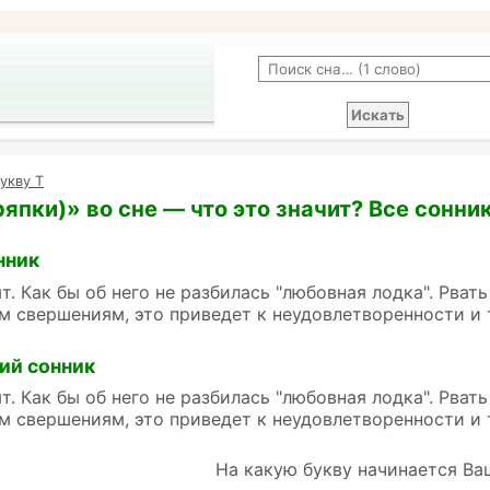
укву Т
ряпки)» во сне — что это значит? Все сонни
нник
ыт. Как бы об него не разбилась "любовная лодка". Рват
 свершениям, это приведет к неудовлетворенности и 
ий сонник
ыт. Как бы об него не разбилась "любовная лодка". Рват
 свершениям, это приведет к неудовлетворенности и 
На какую букву начинается Ва