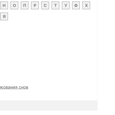
Н
О
П
Р
С
Т
У
Ф
Х
Я
лкования снов