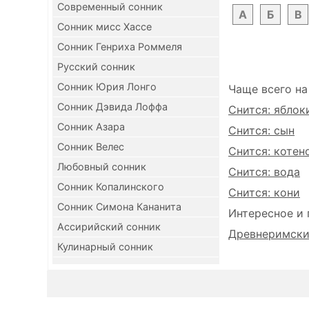
Современный сонник
А
Б
В
Сонник мисс Хассе
Сонник Генриха Роммеля
Русский сонник
Сонник Юрия Лонго
Чаще всего на
Сонник Дэвида Лоффа
Снится: яблок
Сонник Азара
Снится: сын
Сонник Велес
Снится: котен
Любовный сонник
Снится: вода
Сонник Копалинского
Снится: кони
Сонник Симона Кананита
Интересное и 
Ассирийский сонник
Древнеримский
Кулинарный сонник