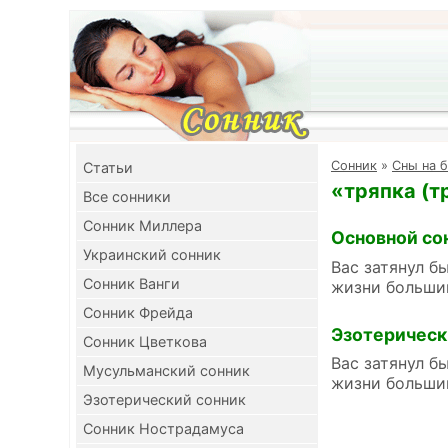
Cонник
»
Сны на б
Cтатьи
«тряпка (т
Все сонники
Сонник Миллера
Основной со
Украинский сонник
Вас затянул б
Сонник Ванги
жизни большим
Сонник Фрейда
Эзотерическ
Сонник Цветкова
Вас затянул б
Мусульманский сонник
жизни большим
Эзотерический сонник
Сонник Нострадамуса