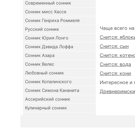
Современный сонник
Сонник мисс Хассе
Сонник Генриха Роммеля
Чаще всего на
Русский сонник
Снится: яблок
Сонник Юрия Лонго
Снится: сын
Сонник Дэвида Лоффа
Снится: котен
Сонник Азара
Снится: вода
Сонник Велес
Любовный сонник
Снится: кони
Сонник Копалинского
Интересное и 
Сонник Симона Кананита
Древнеримский
Ассирийский сонник
Кулинарный сонник