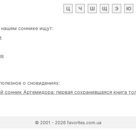
Ц
Ч
Ш
Щ
Э
Ю
 нашем соннике ищут:
и
ок
полезное о сновидениях:
 сонник Артемидора: первая сохранившаяся книга то
© 2001 - 2026 favorites.com.ua