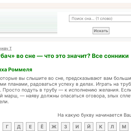
укву Т
убач» во сне — что это значит? Все сонники
иха Роммеля
которые вы слышите во сне, предсказывают вам больш
ми планами, радоваться успеху в делах. Играть на труб
 Просто подуть в трубу — к исполнению желания. Если
 марш, — наяву должны опасаться оговора, злых спле
ели.
На какую букву начинается Ва
Г
Д
Е
Ё
Ж
З
И
Й
К
Л
М