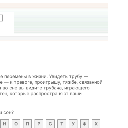
ие перемены в жизни. Увидеть трубу —
е — к тревоге, проигрышу, тяжбе, связанной
 во сне вы видите трубача, играющего
тен, которые распространяют ваши
ш сон?
Н
О
П
Р
С
Т
У
Ф
Х