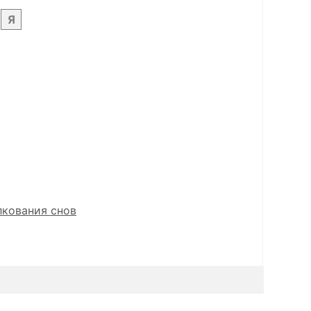
Я
лкования снов