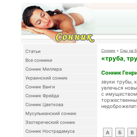
Cонник
»
Сны на б
Cтатьи
«труба, тр
Все сонники
Сонник Миллера
Сонник Генр
Украинский сонник
звуки трубы, 
Сонник Ванги
увлечься новы
с имуществом.
Сонник Фрейда
торжественный
Сонник Цветкова
недоброжелат
Мусульманский сонник
Эзотерический сонник
Сонник Нострадамуса
А
Б
В