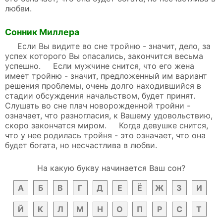
любви.
Сонник Миллера
Если Вы видите во сне тройню - значит, дело, за
успех которого Вы опасались, закончится весьма
успешно. Если мужчине снится, что его жена
имеет тройню - значит, предложенный им вариант
решения проблемы, очень долго находившийся в
стадии обсуждения начальством, будет принят.
Слушать во сне плач новорожденной тройни -
означает, что разногласия, к Вашему удовольствию,
скоро закончатся миром. Когда девушке снится,
что у нее родилась тройня - это означает, что она
будет богата, но несчастлива в любви.
На какую букву начинается Ваш сон?
А
Б
В
Г
Д
Е
Ё
Ж
З
И
Й
К
Л
М
Н
О
П
Р
С
Т