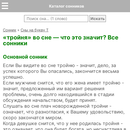
Каталог сонников
Cонник
»
Сны на букву Т
«тройня» во сне — что это значит? Все
сонники
Основной сонник
Если Вы видите во сне тройню - значит, дело, за
успех которого Вы опасались, закончится весьма
успешно.
Если мужчине снится, что его жена имеет тройню -
значит, предложенный им вариант решения
проблемы, очень долго находившийся в стадии
обсуждения начальством, будет принят.
Слушать во сне плач новорожденной тройни -
означает, что разногласия, к Вашему удовольствию,
скоро закончатся миром.
Когда девушке снится, что у нее родилась тройня -
это означает, что она будет богата, но несчастлива в