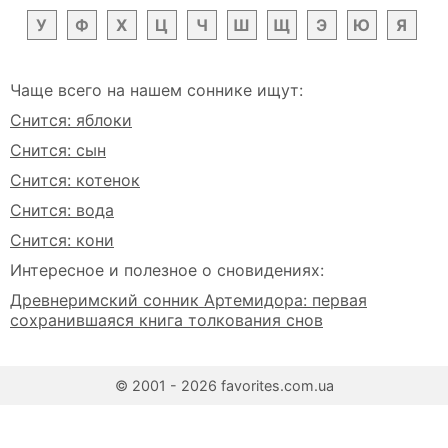
У
Ф
Х
Ц
Ч
Ш
Щ
Э
Ю
Я
Чаще всего на нашем соннике ищут:
Снится: яблоки
Снится: сын
Снится: котенок
Снится: вода
Снится: кони
Интересное и полезное о сновидениях:
Древнеримский сонник Артемидора: первая
сохранившаяся книга толкования снов
© 2001 - 2026 favorites.com.ua