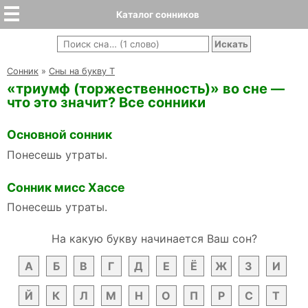
Каталог сонников
Cонник
»
Сны на букву Т
«триумф (торжественность)» во сне —
что это значит? Все сонники
Основной сонник
Понесешь утраты.
Сонник мисс Хассе
Понесешь утраты.
На какую букву начинается Ваш сон?
А
Б
В
Г
Д
Е
Ё
Ж
З
И
Й
К
Л
М
Н
О
П
Р
С
Т