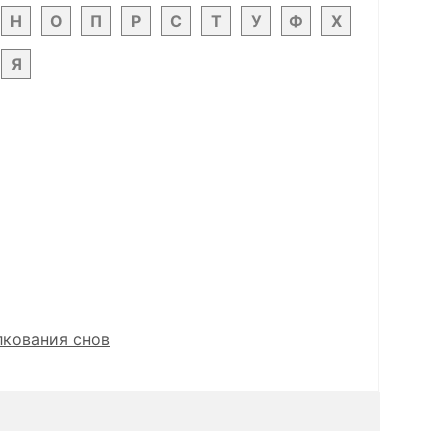
Н
О
П
Р
С
Т
У
Ф
Х
Я
лкования снов