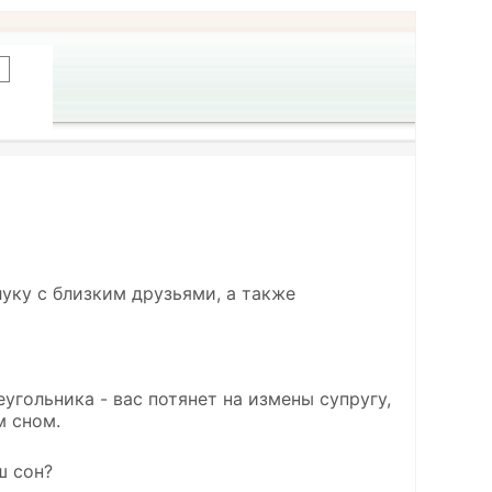
луку с близким друзьями, а также
еугольника - вас потянет на измены супругу,
м сном.
ш сон?