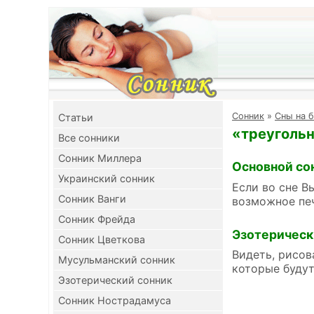
Cонник
»
Сны на б
Cтатьи
«треугольн
Все сонники
Сонник Миллера
Основной со
Украинский сонник
Если во сне В
Сонник Ванги
возможное пе
Сонник Фрейда
Эзотерическ
Сонник Цветкова
Видеть, рисов
Мусульманский сонник
которые будут
Эзотерический сонник
Сонник Нострадамуса