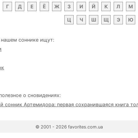
Г
Д
Е
Ё
Ж
З
И
Й
К
Л
М
Ц
Ч
Ш
Щ
Э
Ю
 нашем соннике ищут:
и
ок
полезное о сновидениях:
 сонник Артемидора: первая сохранившаяся книга то
© 2001 - 2026 favorites.com.ua