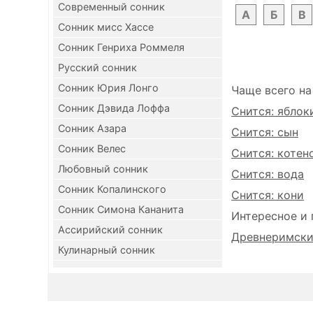
Современный сонник
А
Б
В
Сонник мисс Хассе
Сонник Генриха Роммеля
Русский сонник
Сонник Юрия Лонго
Чаще всего на
Сонник Дэвида Лоффа
Снится: яблок
Сонник Азара
Снится: сын
Сонник Велес
Снится: котен
Любовный сонник
Снится: вода
Сонник Копалинского
Снится: кони
Сонник Симона Кананита
Интересное и 
Ассирийский сонник
Древнеримский
Кулинарный сонник