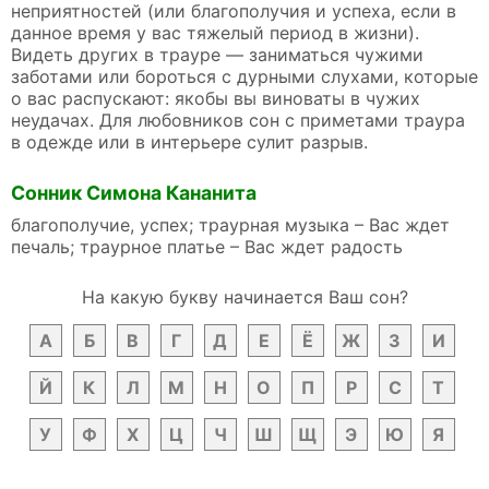
неприятностей (или благополучия и успеха, если в
данное время у вас тяжелый период в жизни).
Видеть других в трауре — заниматься чужими
заботами или бороться с дурными слухами, которые
о вас распускают: якобы вы виноваты в чужих
неудачах. Для любовников сон с приметами траура
в одежде или в интерьере сулит разрыв.
Сонник Симона Кананита
благополучие, успех; траурная музыка – Вас ждет
печаль; траурное платье – Вас ждет радость
На какую букву начинается Ваш сон?
А
Б
В
Г
Д
Е
Ё
Ж
З
И
Й
К
Л
М
Н
О
П
Р
С
Т
У
Ф
Х
Ц
Ч
Ш
Щ
Э
Ю
Я