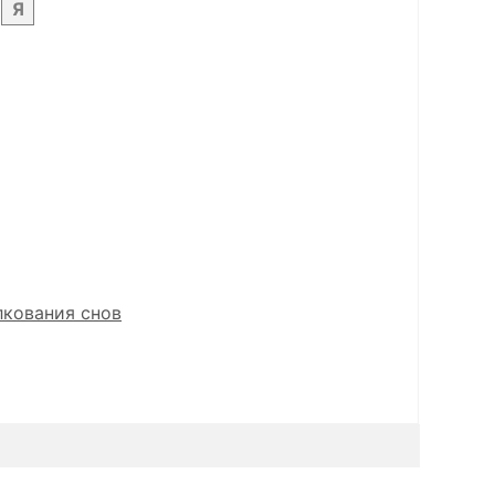
Я
лкования снов