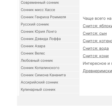
Современный сонник
Сонник мисс Хассе
Сонник Генриха Роммеля
Чаще всего на
Русский сонник
Снится: яблок
Сонник Юрия Лонго
Снится: сын
Сонник Дэвида Лоффа
Снится: котен
Сонник Азара
Снится: вода
Сонник Велес
Снится: кони
Любовный сонник
Интересное и 
Сонник Копалинского
Древнеримский
Сонник Симона Кананита
Ассирийский сонник
Кулинарный сонник