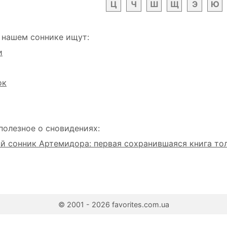
Ц
Ч
Ш
Щ
Э
Ю
 нашем соннике ищут:
и
ок
полезное о сновидениях:
 сонник Артемидора: первая сохранившаяся книга то
© 2001 - 2026 favorites.com.ua