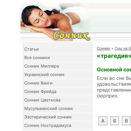
Cонник
»
Сны на б
Cтатьи
«трагедия»
Все сонники
Сонник Миллера
Основной со
Украинский сонник
Если во сне В
Сонник Ванги
удовольствиям
представлении
Сонник Фрейда
сюрприз.
Сонник Цветкова
Мусульманский сонник
Эзотерический сонник
А
Б
В
Сонник Нострадамуса