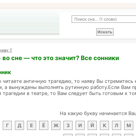
укву Т
 во сне — что это значит? Все сонники
нник
ы читаете античную трагедию, то наяву Вы стремитесь
, а вынуждены выполнять рутинную работу.Если Вам пр
 трагедии в театре, то Вам следует быть готовым к т
На какую букву начинается Ва
Г
Д
Е
Ё
Ж
З
И
Й
К
Л
М