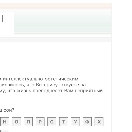
 к интеллектуально-эстетическим
иснилось, что Вы присутствуете на
ому, что жизнь преподнесет Вам неприятный
ш сон?
Н
О
П
Р
С
Т
У
Ф
Х