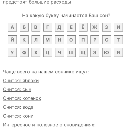
предстоят большие расходы
На какую букву начинается Ваш сон?
А
Б
В
Г
Д
Е
Ё
Ж
З
И
Й
К
Л
М
Н
О
П
Р
С
Т
У
Ф
Х
Ц
Ч
Ш
Щ
Э
Ю
Я
Чаще всего на нашем соннике ищут:
Снится: яблоки
Снится: сын
Снится: котенок
Снится: вода
Снится: кони
Интересное и полезное о сновидениях: