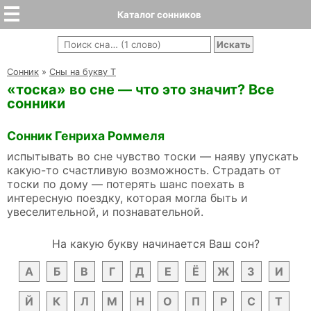
Каталог сонников
Cонник
»
Сны на букву Т
«тоска» во сне — что это значит? Все
сонники
Сонник Генриха Роммеля
испытывать во сне чувство тоски — наяву упускать
какую-то счастливую возможность. Страдать от
тоски по дому — потерять шанс поехать в
интересную поездку, которая могла быть и
увеселительной, и познавательной.
На какую букву начинается Ваш сон?
А
Б
В
Г
Д
Е
Ё
Ж
З
И
Й
К
Л
М
Н
О
П
Р
С
Т