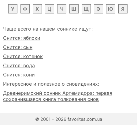
У
Ф
Х
Ц
Ч
Ш
Щ
Э
Ю
Я
Чаще всего на нашем соннике ищут:
Снится: яблоки
Снится: сын
Снится: котенок
Снится: вода
Снится: кони
Интересное и полезное о сновидениях:
Древнеримский сонник Артемидора: первая
сохранившаяся книга толкования снов
© 2001 - 2026 favorites.com.ua