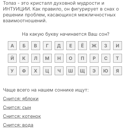
Топаз - это кристалл духовной мудрости и
ИНТУИЦИИ. Как правило, он фигурирует в снах о
решении проблем, касающихся межличностных
взаимоотношений.
На какую букву начинается Ваш сон?
А
Б
В
Г
Д
Е
Ё
Ж
З
И
Й
К
Л
М
Н
О
П
Р
С
Т
У
Ф
Х
Ц
Ч
Ш
Щ
Э
Ю
Я
Чаще всего на нашем соннике ищут:
Снится: яблоки
Снится: сын
Снится: котенок
Снится: вода